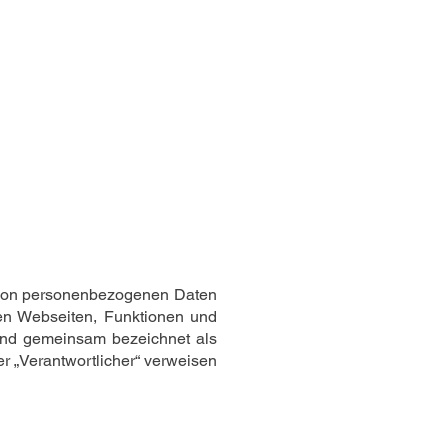
hule & Zeiten
Probetraining
g von personenbezogenen Daten
en Webseiten, Funktionen und
gend gemeinsam bezeichnet als
er „Verantwortlicher“ verweisen