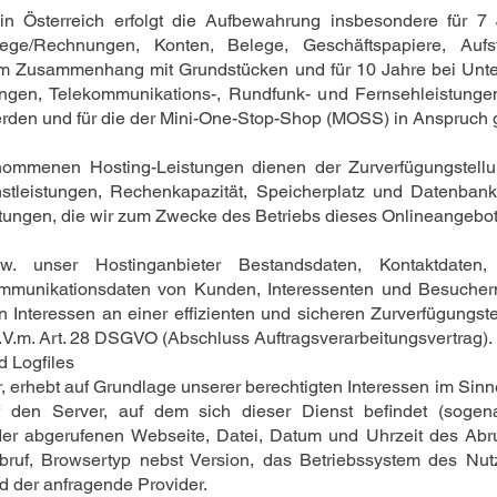
in Österreich erfolgt die Aufbewahrung insbesondere für
elege/Rechnungen, Konten, Belege, Geschäftspapiere, Au
e im Zusammenhang mit Grundstücken und für 10 Jahre bei Un
tungen, Telekommunikations-, Rundfunk- und Fernsehleistunge
erden und für die der Mini-One-Stop-Shop (MOSS) in Anspruch
ommenen Hosting-Leistungen dienen der Zurverfügungstellu
ienstleistungen, Rechenkapazität, Speicherplatz und Datenbank
tungen, die wir zum Zwecke des Betriebs dieses Onlineangebo
w. unser Hostinganbieter Bestandsdaten, Kontaktdaten, I
mmunikationsdaten von Kunden, Interessenten und Besucher
n Interessen an einer effizienten und sicheren Zurverfügungs
 i.V.m. Art. 28 DSGVO (Abschluss Auftragsverarbeitungsvertrag).
d Logfiles
, erhebt auf Grundlage unserer berechtigten Interessen im Sinne 
f den Server, auf dem sich dieser Dienst befindet (sogena
er abgerufenen Webseite, Datei, Datum und Uhrzeit des Abr
bruf, Browsertyp nebst Version, das Betriebssystem des Nut
d der anfragende Provider.