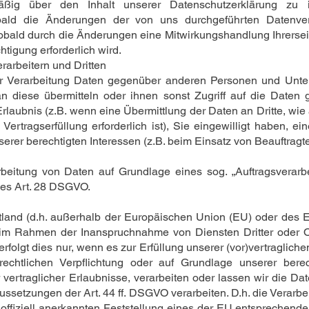
äßig über den Inhalt unserer Datenschutzerklärung zu i
bald die Änderungen der von uns durchgeführten Datenvera
obald durch die Änderungen eine Mitwirkungshandlung Ihrerseits
htigung erforderlich wird.
arbeitern und Dritten
r Verarbeitung Daten gegenüber anderen Personen und Unter
 an diese übermitteln oder ihnen sonst Zugriff auf die Daten 
rlaubnis (z.B. wenn eine Übermittlung der Daten an Dritte, wie
Vertragserfüllung erforderlich ist), Sie eingewilligt haben, ein
serer berechtigten Interessen (z.B. beim Einsatz von Beauftragt
arbeitung von Daten auf Grundlage eines sog. „Auftragsverarb
des Art. 28 DSGVO.
ttland (d.h. außerhalb der Europäischen Union (EU) oder des 
 im Rahmen der Inanspruchnahme von Diensten Dritter oder O
erfolgt dies nur, wenn es zur Erfüllung unserer (vor)vertragliche
 rechtlichen Verpflichtung oder auf Grundlage unserer berec
r vertraglicher Erlaubnisse, verarbeiten oder lassen wir die Da
ssetzungen der Art. 44 ff. DSGVO verarbeiten. D.h. die Verarbei
offiziell anerkannten Feststellung eines der EU entsprechende