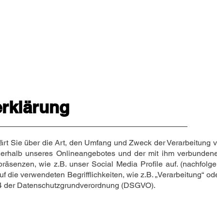
HOME
Kids & Teens
Erwachsene
Sc
rklärung
lärt Sie über die Art, den Umfang und Zweck der Verarbeitun
nnerhalb unseres Onlineangebotes und der mit ihm verbunden
präsenzen, wie z.B. unser Social Media Profile auf. (nachfol
uf die verwendeten Begrifflichkeiten, wie z.B. „Verarbeitung“ od
t. 4 der Datenschutzgrundverordnung (DSGVO).