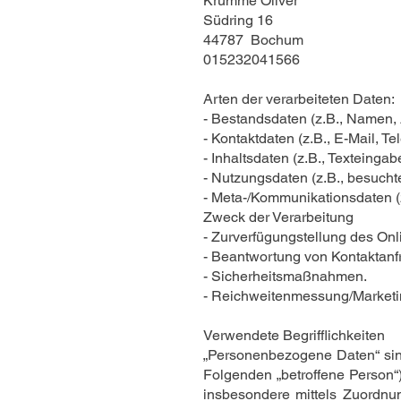
Krumme Oliver
Südring 16
44787 Bochum
015232041566
Arten der verarbeiteten Daten:
- Bestandsdaten (z.B., Namen,
- Kontaktdaten (z.B., E-Mail, T
- Inhaltsdaten (z.B., Texteingab
- Nutzungsdaten (z.B., besuchte
- Meta-/Kommunikationsdaten (z
Zweck der Verarbeitung
- Zurverfügungstellung des Onl
- Beantwortung von Kontaktanf
- Sicherheitsmaßnahmen.
- Reichweitenmessung/Market
Verwendete Begrifflichkeiten
„Personenbezogene Daten“ sind a
Folgenden „betroffene Person“) 
insbesondere mittels Zuordn