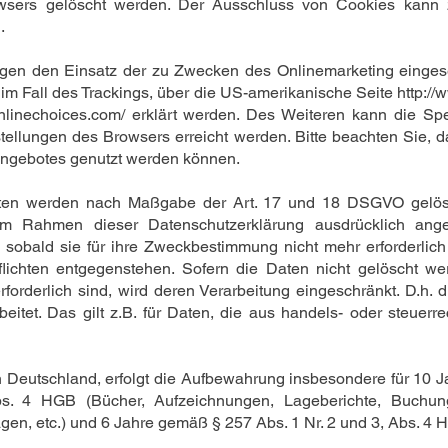
wsers gelöscht werden. Der Ausschluss von Cookies kann 
.
egen den Einsatz der zu Zwecken des Onlinemarketing einges
m im Fall des Trackings, über die US-amerikanische Seite
http://
nlinechoices.com/
erklärt werden. Des Weiteren kann die Spe
tellungen des Browsers erreicht werden. Bitte beachten Sie, 
angebotes genutzt werden können.
aten werden nach Maßgabe der Art. 17 und 18 DSGVO gelösch
t im Rahmen dieser Datenschutzerklärung ausdrücklich an
 sobald sie für ihre Zweckbestimmung nicht mehr erforderlic
lichten entgegenstehen. Sofern die Daten nicht gelöscht we
rforderlich sind, wird deren Verarbeitung eingeschränkt. D.h.
beitet. Das gilt z.B. für Daten, die aus handels- oder steuer
 Deutschland, erfolgt die Aufbewahrung insbesondere für 10 
s. 4 HGB (Bücher, Aufzeichnungen, Lageberichte, Buchung
gen, etc.) und 6 Jahre gemäß § 257 Abs. 1 Nr. 2 und 3, Abs. 4 